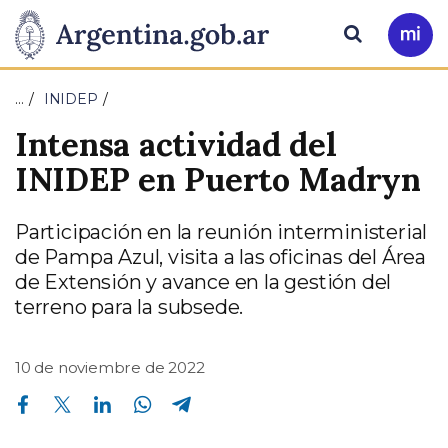
Pasar al contenido principal
Presidencia
Buscar
Ir
a
de
Mi
…
INIDEP
Arg
la
Intensa actividad del
Nación
INIDEP en Puerto Madryn
Participación en la reunión interministerial
de Pampa Azul, visita a las oficinas del Área
de Extensión y avance en la gestión del
terreno para la subsede.
10 de noviembre de 2022
Compartir en Facebook
Compartir en Twitter
Compartir en Linkedin
Compartir en Whatsapp
Compartir en Telegram