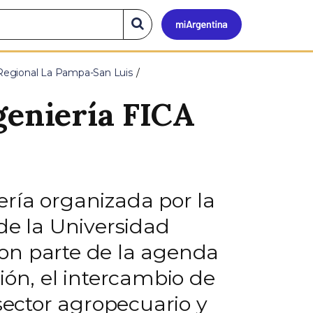
Mi
Buscar
en
el
Argen
sitio
Regional La Pampa-San Luis
geniería FICA
ría organizada por la
de la Universidad
on parte de la agenda
ión, el intercambio de
sector agropecuario y