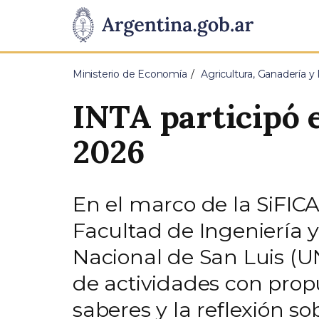
Pasar al contenido principal
Presidencia
de
Ministerio de Economía
Agricultura, Ganadería y
la
INTA participó 
Nación
2026
En el marco de la SiFIC
Facultad de Ingeniería y
Nacional de San Luis (U
de actividades con propu
saberes y la reflexión s