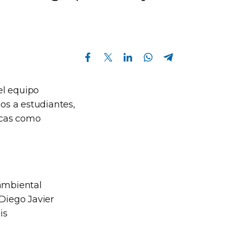
Compartir en Facebook
Compartir en Twitter
Compartir en Linkedin
Compartir en Whatsapp
Compartir en Telegram
el equipo
os a estudiantes,
icas como
 ambiental
 Diego Javier
is