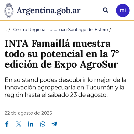
Pasar al contenido principal
Presidencia
Buscar
Ir
a
de
Mi
…
Centro Regional Tucumán-Santiago del Estero
Arg
la
INTA Famaillá muestra
Nación
todo su potencial en la 7°
edición de Expo AgroSur
En su stand podes descubrir lo mejor de la
innovación agropecuaria en Tucumán y la
región hasta el sábado 23 de agosto.
22 de agosto de 2025
Compartir en Facebook
Compartir en Twitter
Compartir en Linkedin
Compartir en Whatsapp
Compartir en Telegram