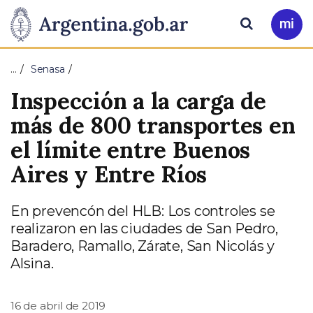
Pasar al contenido principal
Presidencia
Buscar
Ir
a
de
Mi
…
Senasa
Arg
la
Inspección a la carga de
Nación
más de 800 transportes en
el límite entre Buenos
Aires y Entre Ríos
En prevencón del HLB: Los controles se
realizaron en las ciudades de San Pedro,
Baradero, Ramallo, Zárate, San Nicolás y
Alsina.
16 de abril de 2019