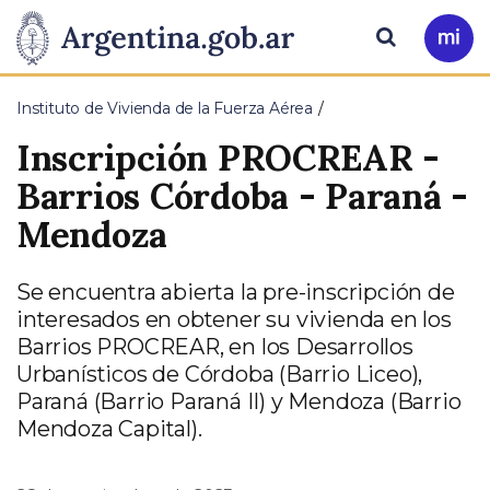
Pasar al contenido principal
Presidencia
Buscar
Ir
a
de
Mi
Instituto de Vivienda de la Fuerza Aérea
Arg
la
Inscripción PROCREAR -
Nación
Barrios Córdoba - Paraná -
Mendoza
Se encuentra abierta la pre-inscripción de
interesados en obtener su vivienda en los
Barrios PROCREAR, en los Desarrollos
Urbanísticos de Córdoba (Barrio Liceo),
Paraná (Barrio Paraná II) y Mendoza (Barrio
Mendoza Capital).