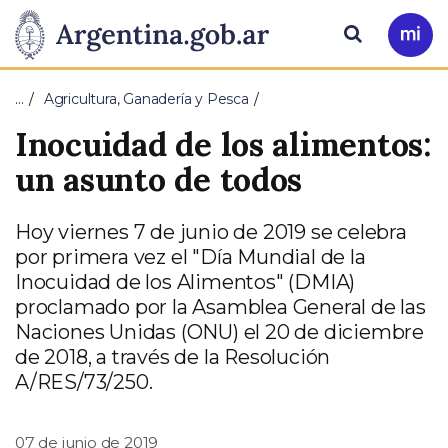
Pasar al contenido principal
Presidencia
Buscar
Ir
a
de
Mi
…
Agricultura, Ganadería y Pesca
Arg
la
Inocuidad de los alimentos:
Nación
un asunto de todos
Hoy viernes 7 de junio de 2019 se celebra
por primera vez el "Día Mundial de la
Inocuidad de los Alimentos" (DMIA)
proclamado por la Asamblea General de las
Naciones Unidas (ONU) el 20 de diciembre
de 2018, a través de la Resolución
A/RES/73/250.
07 de junio de 2019