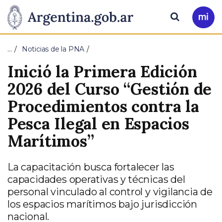
Pasar al contenido principal
Presidencia
Buscar
Ir
a
de
Mi
…
Noticias de la PNA
Arg
la
Inició la Primera Edición
Nación
2026 del Curso “Gestión de
Procedimientos contra la
Pesca Ilegal en Espacios
Marítimos”
La capacitación busca fortalecer las
capacidades operativas y técnicas del
personal vinculado al control y vigilancia de
los espacios marítimos bajo jurisdicción
nacional.