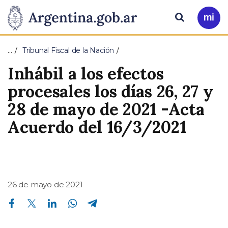
Pasar al contenido principal
Presidencia
Buscar
Ir
a
de
Mi
…
Tribunal Fiscal de la Nación
Arg
la
Inhábil a los efectos
Nación
procesales los días 26, 27 y
28 de mayo de 2021 -Acta
Acuerdo del 16/3/2021
26 de mayo de 2021
Compartir en Facebook
Compartir en Twitter
Compartir en Linkedin
Compartir en Whatsapp
Compartir en Telegram