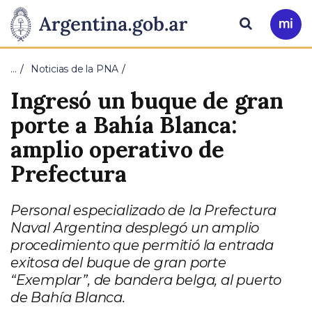
Pasar al contenido principal
Presidencia
Buscar
Ir
a
de
Mi
…
Noticias de la PNA
Arg
la
Ingresó un buque de gran
Nación
porte a Bahía Blanca:
amplio operativo de
Prefectura
Personal especializado de la Prefectura
Naval Argentina desplegó un amplio
procedimiento que permitió la entrada
exitosa del buque de gran porte
“Exemplar”, de bandera belga, al puerto
de Bahía Blanca.