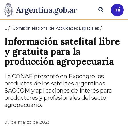
Pasar al contenido principal
Presidencia
Buscar
Ir
a
de
Mi
…
Comisión Nacional de Actividades Espaciales
Arg
la
Información satelital libre
Nación
y gratuita para la
producción agropecuaria
La CONAE presentó en Expoagro los
productos de los satélites argentinos
SAOCOM y aplicaciones de interés para
productores y profesionales del sector
agropecuario.
07 de marzo de 2023