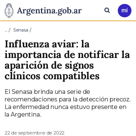
Pasar al contenido principal
Presidencia
Buscar
Ir
a
de
Mi
…
Senasa
Arg
la
Influenza aviar: la
Nación
importancia de notificar la
aparición de signos
clínicos compatibles
El Senasa brinda una serie de
recomendaciones para la detección precoz.
La enfermedad nunca estuvo presente en
la Argentina.
22 de septiembre de 2022