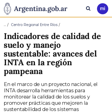
Pasar al contenido principal
Presidencia
Buscar
Ir
a
de
Mi
…
Centro Regional Entre Ríos
Arg
la
Indicadores de calidad de
Nación
suelo y manejo
sustentable: avances del
INTA en la región
pampeana
En el marco de un proyecto nacional, el
INTA desarrolla herramientas para
monitorear la calidad de los suelos y
promover prácticas que mejoren la
sustentabilidad de los sistemas