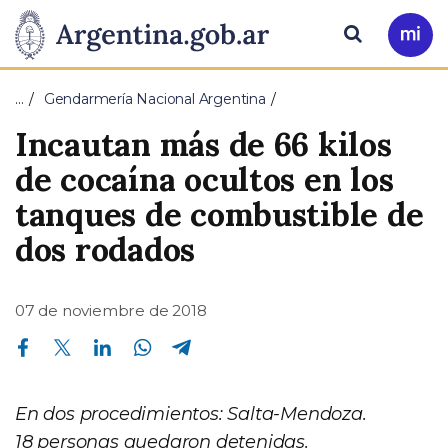
Pasar al contenido principal
Presidencia
Buscar
Ir
a
de
Mi
…
Gendarmería Nacional Argentina
Arg
la
Incautan más de 66 kilos
Nación
de cocaína ocultos en los
tanques de combustible de
dos rodados
07 de noviembre de 2018
Compartir en Facebook
Compartir en Twitter
Compartir en Linkedin
Compartir en Whatsapp
Compartir en Telegram
En dos procedimientos: Salta-Mendoza.
18 personas quedaron detenidas.