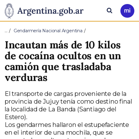
Pasar al contenido principal
Presidencia
Buscar
Ir
a
de
Mi
…
Gendarmería Nacional Argentina
Arg
la
Incautan más de 10 kilos
Nación
de cocaína ocultos en un
camión que trasladaba
verduras
El transporte de cargas proveniente de la
provincia de Jujuy tenía como destino final
la localidad de La Banda (Santiago del
Estero).
Los gendarmes hallaron el estupefaciente
en el interior de una mochila, que se