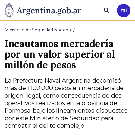
Pasar al contenido principal
Presidencia
Buscar
Ir
a
de
Mi
Ministerio de Seguridad Nacional
Arg
la
Incautamos mercadería
Nación
por un valor superior al
millón de pesos
La Prefectura Naval Argentina decomisó
más de 1.100.000 pesos en mercadería de
origen ilegal, como consecuencia de dos
operativos realizados en la provincia de
Formosa, bajo los lineamientos dispuestos
por este Ministerio de Seguridad para
combatir el delito complejo.