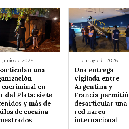
e junio de 2026
11 de mayo de 2026
sarticulan una
Una entrega
ganización
vigilada entre
rcocriminal en
Argentina y
 del Plata: siete
Francia permitió
tenidos y más de
desarticular una
kilos de cocaína
red narco
cuestrados
internacional