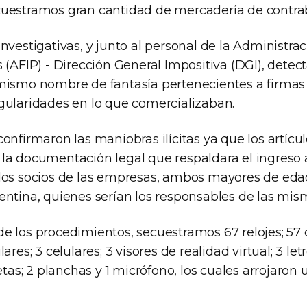
cuestramos gran cantidad de mercadería de contra
nvestigativas, y junto al personal de la Administra
 (AFIP) - Dirección General Impositiva (DGI), dete
mismo nombre de fantasía pertenecientes a firmas 
gularidades en lo que comercializaban.
onfirmaron las maniobras ilícitas ya que los artícu
a documentación legal que respaldara el ingreso al
dos socios de las empresas, ambos mayores de eda
entina, quienes serían los responsables de las mis
e los procedimientos, secuestramos 67 relojes; 57 
ares; 3 celulares; 3 visores de realidad virtual; 3 let
letas; 2 planchas y 1 micrófono, los cuales arrojaron