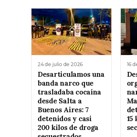
24 de julio de 2026
16 d
Desarticulamos una
De
banda narco que
or
trasladaba cocaína
na
desde Salta a
Mar
Buenos Aires: 7
de
detenidos y casi
15 
200 kilos de droga
se
secuestrados