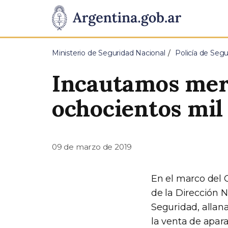
Pasar al contenido principal
Presidencia
de
Ministerio de Seguridad Nacional
Policía de Segu
la
Incautamos merc
Nación
ochocientos mil
09 de marzo de 2019
En el marco del O
de la Dirección 
Seguridad, allan
la venta de apara