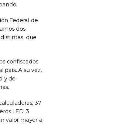
bando.
ción Federal de
ctamos dos
distintas, que
los confiscados
 país. A su vez,
d y de
mas.
calculadoras; 37
reros LED; 3
 un valor mayor a