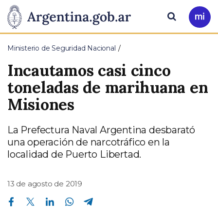
Pasar al contenido principal
Presidencia
Buscar
Ir
a
de
Mi
Ministerio de Seguridad Nacional
Arg
la
Incautamos casi cinco
Nación
toneladas de marihuana en
Misiones
La Prefectura Naval Argentina desbarató
una operación de narcotráfico en la
localidad de Puerto Libertad.
13 de agosto de 2019
Compartir en Facebook
Compartir en Twitter
Compartir en Linkedin
Compartir en Whatsapp
Compartir en Telegram