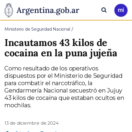
Pasar al contenido principal
Presidencia
Buscar
Ir
a
de
Mi
Ministerio de Seguridad Nacional
Arg
la
Incautamos 43 kilos de
Nación
cocaina en la puna jujeña
Como resultado de los operativos
dispuestos por el Ministerio de Seguridad
para combatir el narcotráfico, la
Gendarmería Nacional secuestró en Jujuy
43 kilos de cocaína que estaban ocultos en
mochilas.
13 de diciembre de 2024
Compartir en Facebook
Compartir en Twitter
Compartir en Linkedin
Compartir en Whatsapp
Compartir en Telegram