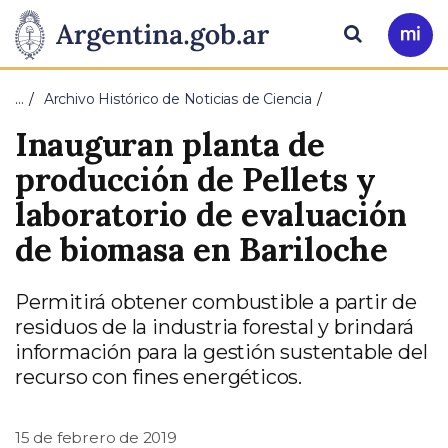
Pasar al contenido principal
Presidencia
Buscar
Ir
a
de
Mi
…
Archivo Histórico de Noticias de Ciencia
Arg
la
Inauguran planta de
Nación
producción de Pellets y
laboratorio de evaluación
de biomasa en Bariloche
Permitirá obtener combustible a partir de
residuos de la industria forestal y brindará
información para la gestión sustentable del
recurso con fines energéticos.
15 de febrero de 2019