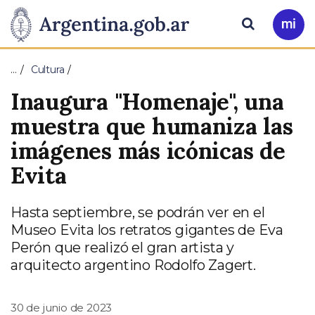
Pasar al contenido principal
Presidencia
Buscar
Ir
a
de
Mi
…
Cultura
Arg
la
Inaugura "Homenaje", una
Nación
muestra que humaniza las
imágenes más icónicas de
Evita
Hasta septiembre, se podrán ver en el
Museo Evita los retratos gigantes de Eva
Perón que realizó el gran artista y
arquitecto argentino Rodolfo Zagert.
30 de junio de 2023