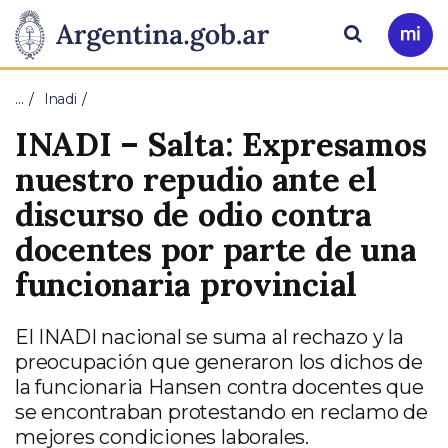
Pasar al contenido principal
Presidencia
Buscar
Ir
a
de
Mi
…
Inadi
Arg
la
INADI – Salta: Expresamos
Nación
nuestro repudio ante el
discurso de odio contra
docentes por parte de una
funcionaria provincial
El INADI nacional se suma al rechazo y la
preocupación que generaron los dichos de
la funcionaria Hansen contra docentes que
se encontraban protestando en reclamo de
mejores condiciones laborales.