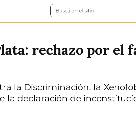
Buscar
en
el
sitio
ata: rechazo por el fa
ntra la Discriminación, la Xenofo
e la declaración de inconstituci