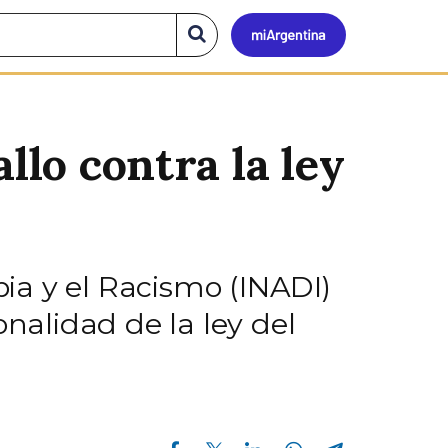
Mi
Buscar
en
el
Argen
sitio
llo contra la ley
bia y el Racismo (INADI)
onalidad de la ley del
Compartir en Facebook
Compartir en Twitter
Compartir en Linkedin
Compartir en Whatsapp
Compartir en Telegram