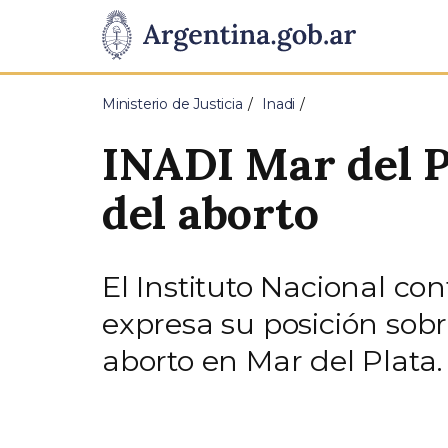
Pasar al contenido principal
Presidencia
de
Ministerio de Justicia
Inadi
la
INADI Mar del Pl
Nación
del aborto
El Instituto Nacional co
expresa su posición sobr
aborto en Mar del Plata.