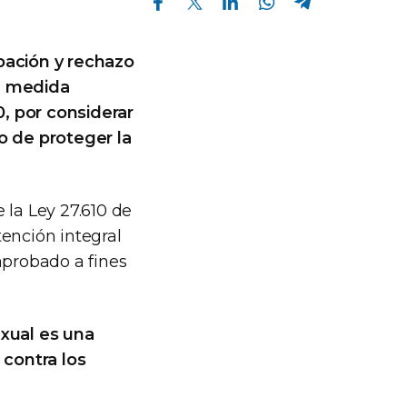
pación y rechazo
na medida
, por considerar
o de proteger la
 la Ley 27.610 de
ención integral
aprobado a fines
exual es una
contra los