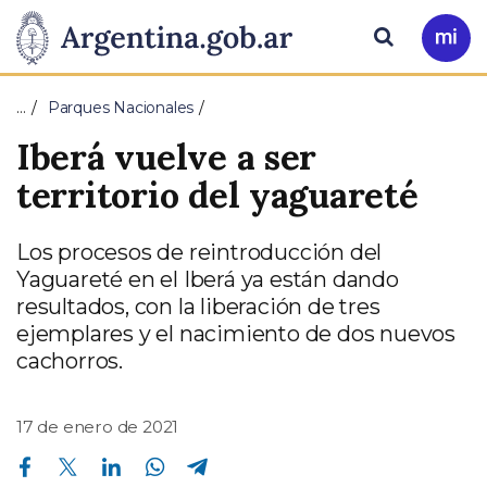
Pasar al contenido principal
Presidencia
Buscar
Ir
a
de
Mi
…
Parques Nacionales
Arg
la
Iberá vuelve a ser
Nación
territorio del yaguareté
Los procesos de reintroducción del
Yaguareté en el Iberá ya están dando
resultados, con la liberación de tres
ejemplares y el nacimiento de dos nuevos
cachorros.
17 de enero de 2021
Compartir en Facebook
Compartir en Twitter
Compartir en Linkedin
Compartir en Whatsapp
Compartir en Telegram