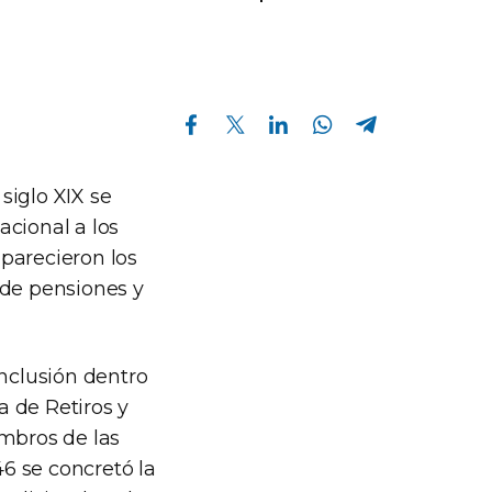
Compartir en Facebook
Compartir en Twitter
Compartir en Linkedin
Compartir en Whatsapp
Compartir en Telegram
 siglo XIX se
acional a los
parecieron los
 de pensiones y
inclusión dentro
 de Retiros y
embros de las
6 se concretó la