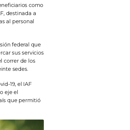
eneficiarios como
AF, destinada a
as al personal
nsión federal que
rcar sus servicios
 correr de los
inte sedes.
id-19, el IAF
 eje el
aís que permitió