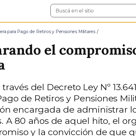
Buscar
en
el
sitio
era para Pago de Retiros y Pensiones Militares
nrando el compromis
a
través del Decreto Ley Nº 13.641,
ago de Retiros y Pensiones Mili
ión encargada de administrar lo
s. A 80 años de aquel hito, el 
omiso y la convicción de que q