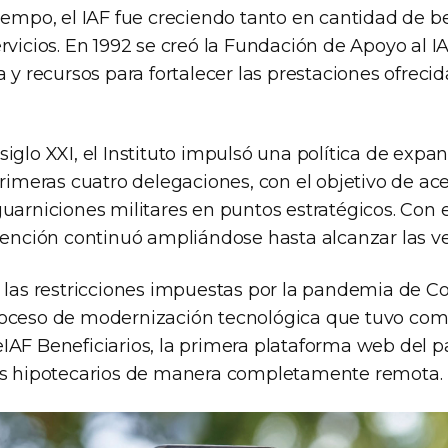
tiempo, el IAF fue creciendo tanto en cantidad de b
rvicios. En 1992 se creó la Fundación de Apoyo al I
a y recursos para fortalecer las prestaciones ofrecid
iglo XXI, el Instituto impulsó una política de expa
primeras cuatro delegaciones, con el objetivo de ace
uarniciones militares en puntos estratégicos. Con el
atención continuó ampliándose hasta alcanzar las ve
 las restricciones impuestas por la pandemia de Cov
oceso de modernización tecnológica que tuvo como
IAF Beneficiarios, la primera plataforma web del p
os hipotecarios de manera completamente remota.