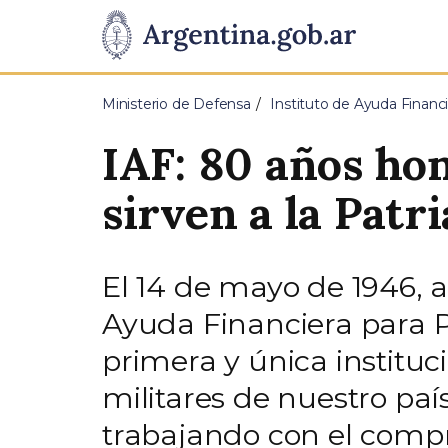
Pasar al contenido principal
Presidencia
de
Ministerio de Defensa
Instituto de Ayuda Financi
la
IAF: 80 años ho
Nación
sirven a la Patri
El 14 de mayo de 1946, a 
Ayuda Financiera para P
primera y única instituc
militares de nuestro paí
trabajando con el compr