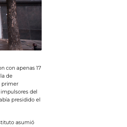
ron con apenas 17
ela de
u primer
s impulsores del
bía presidido el
stituto asumió