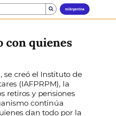
Mi
Buscar
en
el
Argen
sitio
o con quienes
 se creó el Instituto de
tares (IAFPRPM), la
s retiros y pensiones
organismo continúa
uienes dan todo por la