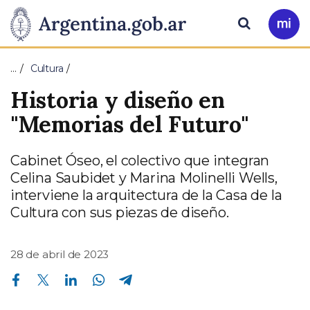
Pasar al contenido principal
Presidencia
Buscar
Ir
a
de
Mi
…
Cultura
Arg
la
Historia y diseño en
Nación
"Memorias del Futuro"
Cabinet Óseo, el colectivo que integran
Celina Saubidet y Marina Molinelli Wells,
interviene la arquitectura de la Casa de la
Cultura con sus piezas de diseño.
28 de abril de 2023
Compartir en Facebook
Compartir en Twitter
Compartir en Linkedin
Compartir en Whatsapp
Compartir en Telegram