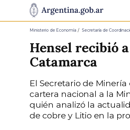
Pasar al contenido principal
Presidencia
de
Ministerio de Economía
Secretaría de Coordina
la
Hensel recibió a
Nación
Catamarca
El Secretario de Minería 
cartera nacional a la Mi
quién analizó la actuali
de cobre y Litio en la pro