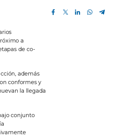
Compartir en Facebook
Compartir en Twitter
Compartir en Linkedin
Compartir en Whatsapp
Compartir en Telegram
arios
próximo a
etapas de co-
ducción, además
ron conformes y
muevan la llegada
abajo conjunto
ía
tivamente