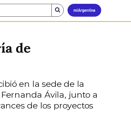
Mi
Buscar
en
el
Argen
sitio
ía de
cibió en la sede de la
 Fernanda Ávila, junto a
vances de los proyectos