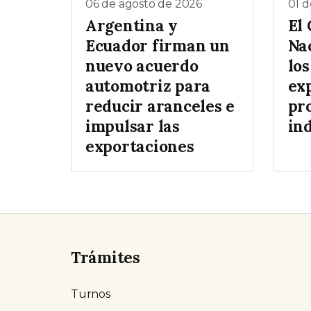
06 de agosto de 2026
01 d
Argentina y
El
Ecuador firman un
Na
nuevo acuerdo
lo
automotriz para
exp
reducir aranceles e
pr
impulsar las
ind
exportaciones
Trámites
Turnos