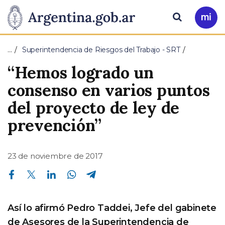
Pasar al contenido principal
Presidencia
Buscar
Ir
a
de
Mi
…
Superintendencia de Riesgos del Trabajo - SRT
Arg
la
“Hemos logrado un
Nación
consenso en varios puntos
del proyecto de ley de
prevención”
23 de noviembre de 2017
Compartir en Facebook
Compartir en Twitter
Compartir en Linkedin
Compartir en Whatsapp
Compartir en Telegram
Así lo afirmó Pedro Taddei, Jefe del gabinete
de Asesores de la Superintendencia de