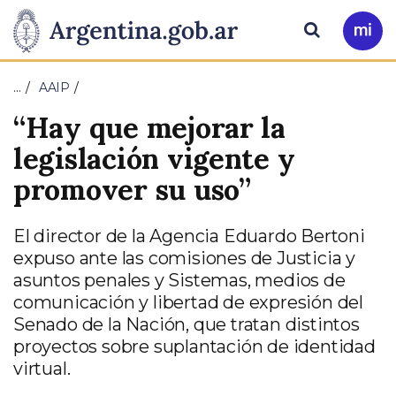
Pasar al contenido principal
Presidencia
Buscar
Ir
a
de
Mi
…
AAIP
Arg
la
“Hay que mejorar la
Nación
legislación vigente y
promover su uso”
El director de la Agencia Eduardo Bertoni
expuso ante las comisiones de Justicia y
asuntos penales y Sistemas, medios de
comunicación y libertad de expresión del
Senado de la Nación, que tratan distintos
proyectos sobre suplantación de identidad
virtual.