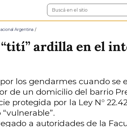
Buscar
en
el
sitio
cional Argentina
tití” ardilla en el in
o por los gendarmes cuando se 
 de un domicilio del barrio Pres
ie protegida por la Ley N° 22.4
 “vulnerable”.
regado a autoridades de la Facu