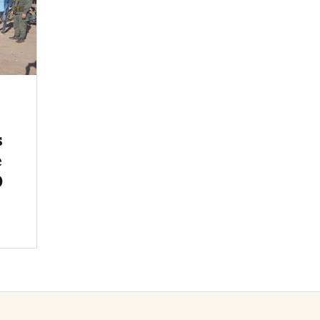
s
e
0