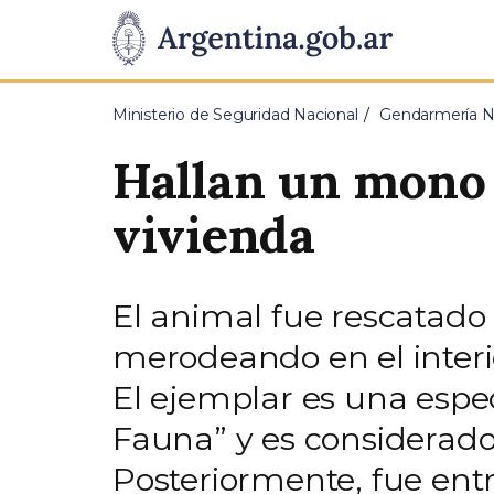
Pasar al contenido principal
Presidencia
de
Ministerio de Seguridad Nacional
Gendarmería Na
la
Hallan un mono “
Nación
vivienda
El animal fue rescatad
merodeando en el interior
El ejemplar es una espec
Fauna” y es considerado
Posteriormente, fue ent