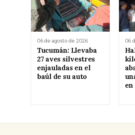
06 de agosto de 2026
06 
Tucumán: Llevaba
Ha
27 aves silvestres
ki
enjauladas en el
ab
baúl de su auto
un
en