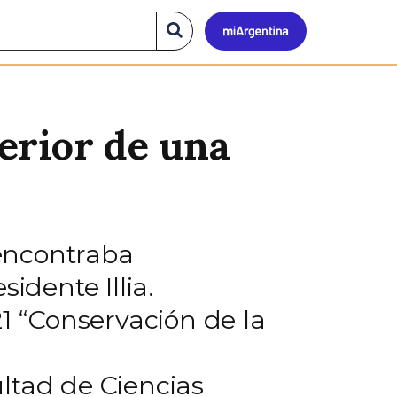
Mi
Buscar
en
el
Argen
sitio
terior de una
encontraba
idente Illia.
21 “Conservación de la
ltad de Ciencias