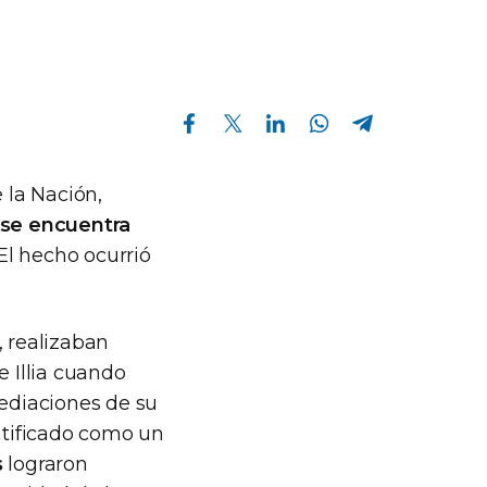
Compartir en Facebook
Compartir en Twitter
Compartir en Linkedin
Compartir en Whatsapp
Compartir en Telegram
 la Nación,
e se encuentra
 El hecho ocurrió
, realizaban
e Illia cuando
ediaciones de su
ntificado como un
s
lograron