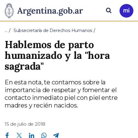
Pasar al contenido principal
Presidencia
Buscar
Ir
a
de
Mi
…
Subsecretaría de Derechos Humanos
Arg
la
Hablemos de parto
Nación
humanizado y la "hora
sagrada"
En esta nota, te contamos sobre la
importancia de respetar y fomentar el
contacto inmediato piel con piel entre
madres y recién nacidos.
15 de julio de 2018
Compartir en Facebook
Compartir en Twitter
Compartir en Linkedin
Compartir en Whatsapp
Compartir en Telegram