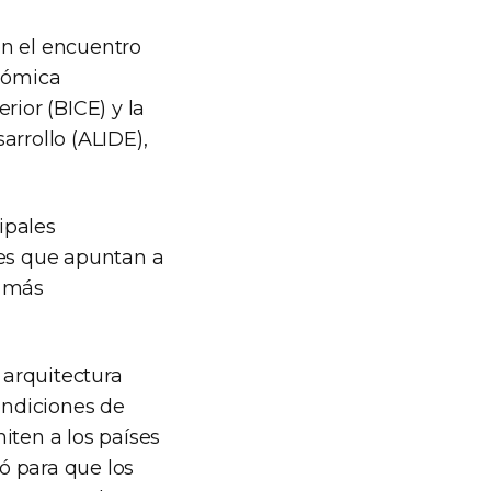
en el encuentro
onómica
rior (BICE) y la
arrollo (ALIDE),
ipales
les que apuntan a
s más
 arquitectura
ondiciones de
iten a los países
gó para que los