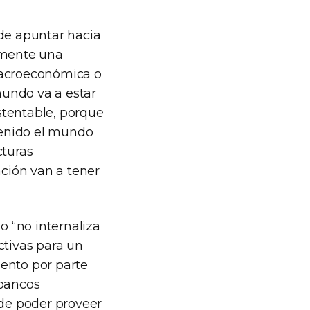
 de apuntar hacia
lamente una
macroeconómica o
mundo va a estar
stentable, porque
tenido el mundo
cturas
ción van a tener
o “no internaliza
ctivas para un
ento por parte
 bancos
 de poder proveer