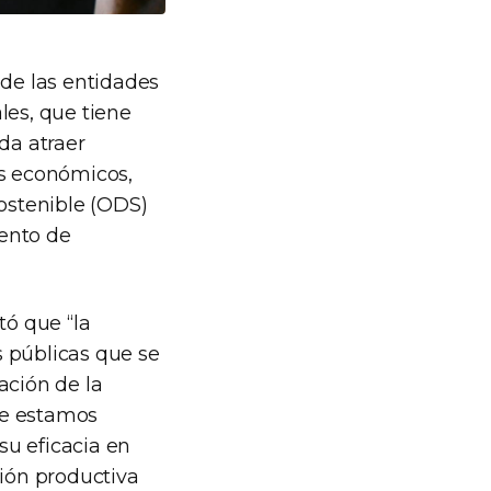
 de las entidades
les, que tiene
da atraer
os económicos,
Sostenible (ODS)
iento de
tó que “la
as públicas que se
ción de la
ue estamos
su eficacia en
ción productiva