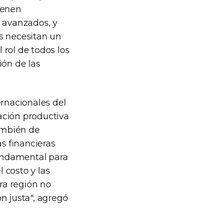
ienen
s avanzados, y
s necesitan un
 rol de todos los
ión de las
ernacionales del
ación productiva
también de
as financieras
fundamental para
l costo y las
ra región no
n justa", agregó