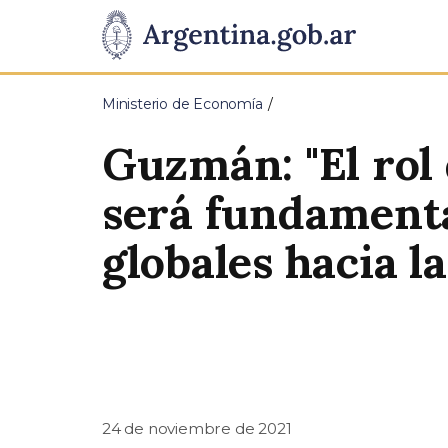
Pasar al contenido principal
Presidencia
de
Ministerio de Economía
la
Guzmán: "El rol 
Nación
será fundamental
globales hacia l
24 de noviembre de 2021