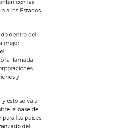
enten con las
io a los Estados
ndo dentro del
na mejor
el
tó la llamada
corporaciones
ciones y
y esto se va a
obre la base de
 para los países
avanzado del