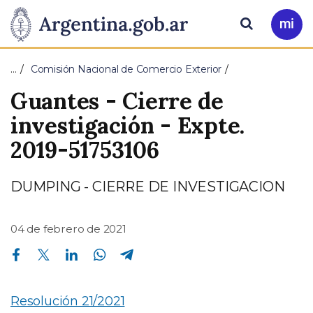
Pasar al contenido principal
Presidencia
Buscar
Ir
a
de
Mi
…
Comisión Nacional de Comercio Exterior
Arg
la
Guantes - Cierre de
Nación
investigación - Expte.
2019-51753106
DUMPING - CIERRE DE INVESTIGACION
04 de febrero de 2021
Compartir en Facebook
Compartir en Twitter
Compartir en Linkedin
Compartir en Whatsapp
Compartir en Telegram
Resolución 21/2021