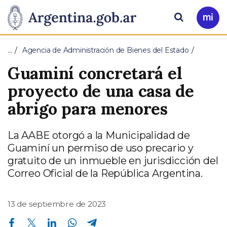
Pasar al contenido principal
Presidencia
Buscar
Ir
a
de
Mi
…
Agencia de Administración de Bienes del Estado
Arg
la
Guaminí concretará el
Nación
proyecto de una casa de
abrigo para menores
La AABE otorgó a la Municipalidad de
Guaminí un permiso de uso precario y
gratuito de un inmueble en jurisdicción del
Correo Oficial de la República Argentina.
13 de septiembre de 2023
Compartir en Facebook
Compartir en Twitter
Compartir en Linkedin
Compartir en Whatsapp
Compartir en Telegram