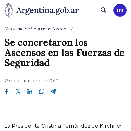
Pasar al contenido principal
Presidencia
Buscar
Ir
a
de
Mi
Ministerio de Seguridad Nacional
Arg
la
Se concretaron los
Nación
Ascensos en las Fuerzas de
Seguridad
29 de diciembre de 2010
Compartir en Facebook
Compartir en Twitter
Compartir en Linkedin
Compartir en Whatsapp
Compartir en Telegram
La Presidenta Cristina Fernández de Kirchner