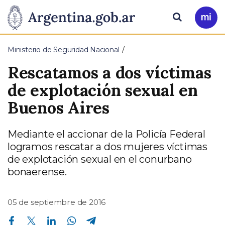
Pasar al contenido principal
Presidencia
Buscar
Ir
a
de
Mi
Ministerio de Seguridad Nacional
Arg
la
Rescatamos a dos víctimas
Nación
de explotación sexual en
Buenos Aires
Mediante el accionar de la Policía Federal
logramos rescatar a dos mujeres víctimas
de explotación sexual en el conurbano
bonaerense.
05 de septiembre de 2016
Compartir en Facebook
Compartir en Twitter
Compartir en Linkedin
Compartir en Whatsapp
Compartir en Telegram