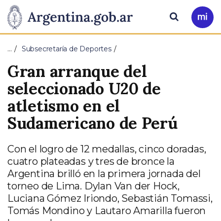
Pasar al contenido principal
Presidencia
Buscar
Ir
a
de
Mi
…
Subsecretaría de Deportes
Arg
la
Gran arranque del
Nación
seleccionado U20 de
atletismo en el
Sudamericano de Perú
Con el logro de 12 medallas, cinco doradas,
cuatro plateadas y tres de bronce la
Argentina brilló en la primera jornada del
torneo de Lima. Dylan Van der Hock,
Luciana Gómez Iriondo, Sebastián Tomassi,
Tomás Mondino y Lautaro Amarilla fueron