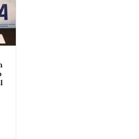
n
o
l