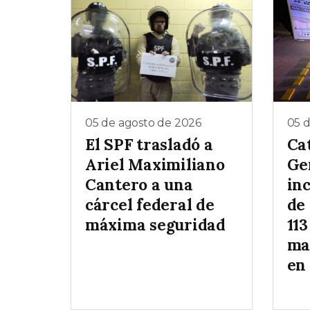
05 de agosto de 2026
05 
El SPF trasladó a
Ca
Ariel Maximiliano
Ge
Cantero a una
inc
cárcel federal de
de
máxima seguridad
113
ma
en