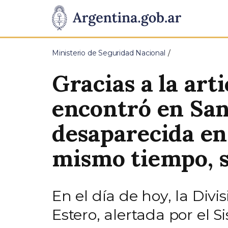
Pasar al contenido principal
Presidencia
de
Ministerio de Seguridad Nacional
la
Gracias a la art
Nación
encontró en San
desaparecida en 
mismo tiempo, se
En el día de hoy, la Divi
Estero, alertada por el