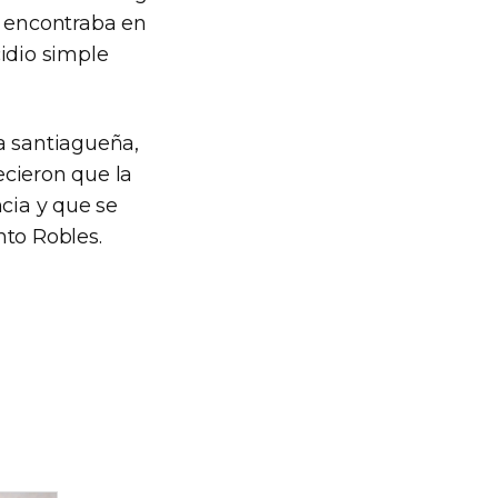
e encontraba en
idio simple
ía santiagueña,
ecieron que la
ncia y que se
nto Robles.