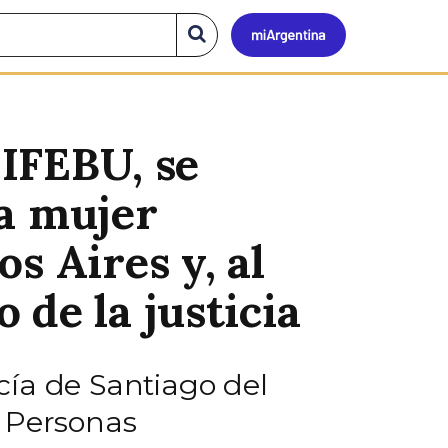
Mi
Buscar
en
el
Argen
sitio
SIFEBU, se
na mujer
s Aires y, al
de la justicia
icía de Santiago del
e Personas