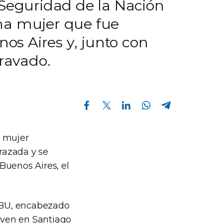
 Seguridad de la Nación
na mujer que fue
s Aires y, junto con
gravado.
Compartir en Facebook
Compartir en Twitter
Compartir en Linkedin
Compartir en Whatsapp
Compartir en Telegram
a mujer
razada y se
Buenos Aires, el
FEBU, encabezado
joven en Santiago