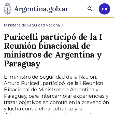
Pasar al contenido principal
Presidencia
Buscar
Ir
a
de
Mi
Ministerio de Seguridad Nacional
Arg
la
Puricelli participó de la I
Nación
Reunión binacional de
ministros de Argentina y
Paraguay
El ministro de Seguridad de la Nación,
Arturo Puricelli, participó de la I Reunión
Binacional de Ministros de Argentina y
Paraguay, para intercambiar experiencias y
trazar objetivos en común en la prevención
y lucha contra el narcotráfico y la