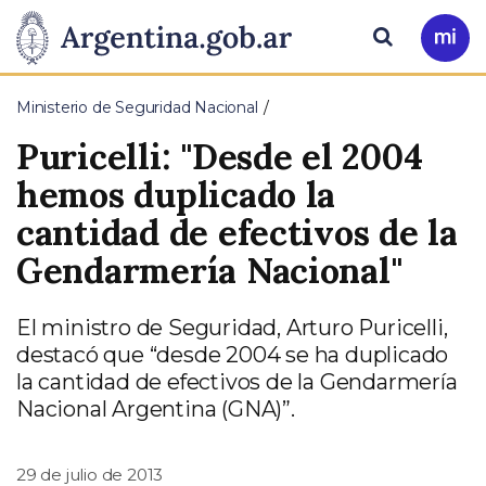
Pasar al contenido principal
Presidencia
Buscar
Ir
a
de
Mi
Ministerio de Seguridad Nacional
Arg
la
Puricelli: "Desde el 2004
Nación
hemos duplicado la
cantidad de efectivos de la
Gendarmería Nacional"
El ministro de Seguridad, Arturo Puricelli,
destacó que “desde 2004 se ha duplicado
la cantidad de efectivos de la Gendarmería
Nacional Argentina (GNA)”.
29 de julio de 2013