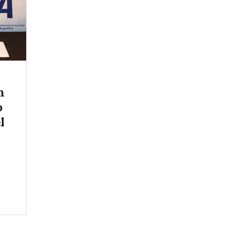
n
o
l