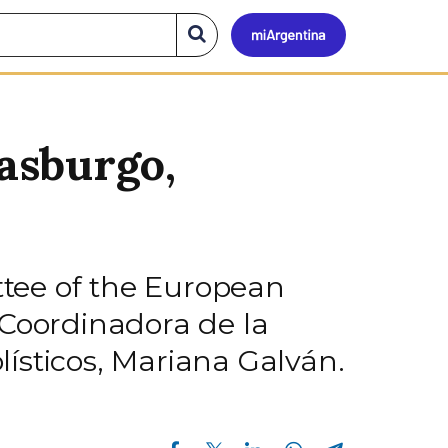
Mi
Buscar
en
el
Argen
sitio
asburgo,
tee of the European
 Coordinadora de la
ísticos, Mariana Galván.
Compartir en Facebook
Compartir en Twitter
Compartir en Linkedin
Compartir en Whatsapp
Compartir en Telegram