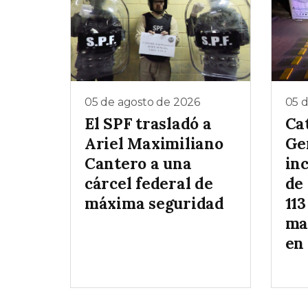
05 de agosto de 2026
05 
El SPF trasladó a
Ca
Ariel Maximiliano
Ge
Cantero a una
inc
cárcel federal de
de
máxima seguridad
113
ma
en