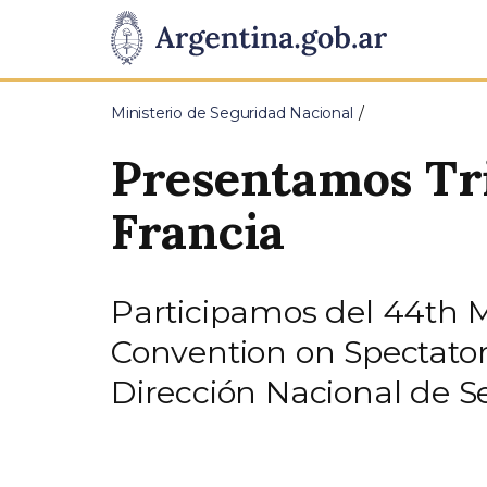
Pasar al contenido principal
Presidencia
de
Ministerio de Seguridad Nacional
la
Presentamos Tr
Nación
Francia
Participamos del 44th 
Convention on Spectator
Dirección Nacional de S