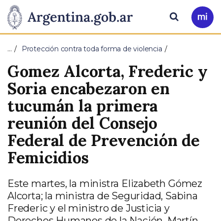
Pasar al contenido principal
Presidencia
Buscar
Ir
a
de
Mi
…
Protección contra toda forma de violencia
Arg
la
Gomez Alcorta, Frederic y
Nación
Soria encabezaron en
tucumán la primera
reunión del Consejo
Federal de Prevención de
Femicidios
Este martes, la ministra Elizabeth Gómez
Alcorta; la ministra de Seguridad, Sabina
Frederic y el ministro de Justicia y
Derechos Humanos de la Nación, Martín