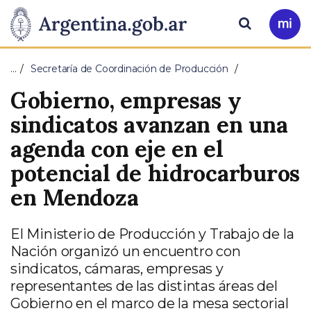
Pasar al contenido principal
Presidencia
Buscar
Ir
a
de
Mi
…
Secretaría de Coordinación de Producción
Arg
la
Gobierno, empresas y
Nación
sindicatos avanzan en una
agenda con eje en el
potencial de hidrocarburos
en Mendoza
El Ministerio de Producción y Trabajo de la
Nación organizó un encuentro con
sindicatos, cámaras, empresas y
representantes de las distintas áreas del
Gobierno en el marco de la mesa sectorial