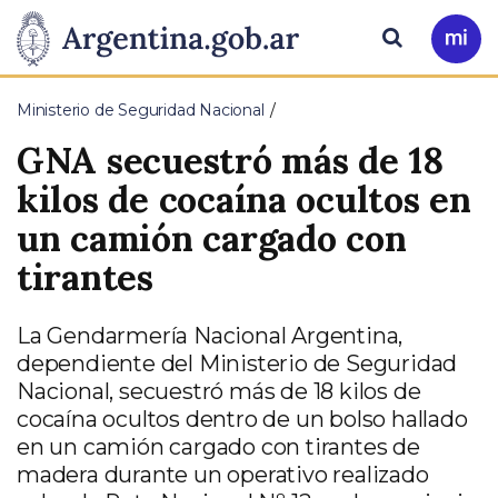
Pasar al contenido principal
Presidencia
Buscar
Ir
a
de
Mi
Ministerio de Seguridad Nacional
Arg
la
GNA secuestró más de 18
Nación
kilos de cocaína ocultos en
un camión cargado con
tirantes
La Gendarmería Nacional Argentina,
dependiente del Ministerio de Seguridad
Nacional, secuestró más de 18 kilos de
cocaína ocultos dentro de un bolso hallado
en un camión cargado con tirantes de
madera durante un operativo realizado