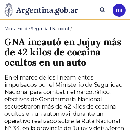
Pasar al contenido principal
Presidencia
Buscar
Ir
a
de
Mi
Ministerio de Seguridad Nacional
Arg
la
GNA incautó en Jujuy más
Nación
de 42 kilos de cocaína
ocultos en un auto
En el marco de los lineamientos
impulsados por el Ministerio de Seguridad
Nacional para combatir el narcotráfico,
efectivos de Gendarmería Nacional
secuestraron más de 42 kilos de cocaína
ocultos en un automóvil durante un
operativo realizado sobre la Ruta Nacional
Nº 34, en la provincia de Jujuy y detuvieron