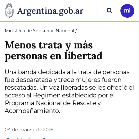
Pasar al contenido principal
Presidencia
Buscar
Ir
a
de
Mi
Ministerio de Seguridad Nacional
Arg
la
Menos trata y más
Nación
personas en libertad
Una banda dedicada a la trata de personas
fue desbaratada y trece mujeres fueron
rescatadas. Un vez liberadas se les ofreció el
acceso al Régimen establecido por el
Programa Nacional de Rescate y
Acompañamiento.
04 de marzo de 2016
Compartir en Facebook
Compartir en Twitter
Compartir en Linkedin
Compartir en Whatsapp
Compartir en Telegram