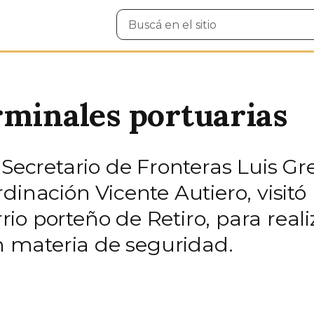
Buscar
en
el
sitio
rminales portuarias
l Secretario de Fronteras Luis 
dinación Vicente Autiero, visitó
arrio porteño de Retiro, para rea
en materia de seguridad.