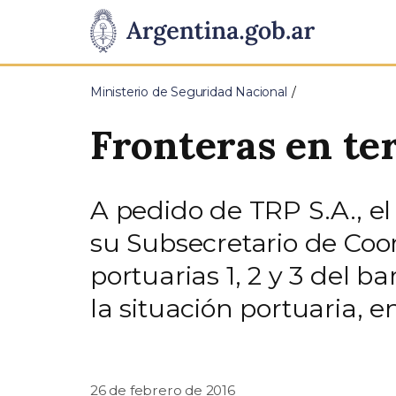
Pasar al contenido principal
Presidencia
de
Ministerio de Seguridad Nacional
la
Fronteras en te
Nación
A pedido de TRP S.A., e
su Subsecretario de Coor
portuarias 1, 2 y 3 del b
la situación portuaria, 
26 de febrero de 2016