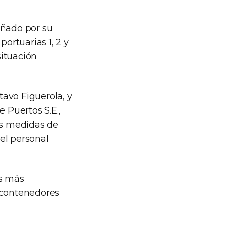
añado por su
ortuarias 1, 2 y
situación
tavo Figuerola, y
 Puertos S.E.,
as medidas de
el personal
os más
s contenedores