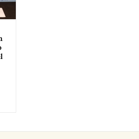
n
o
l