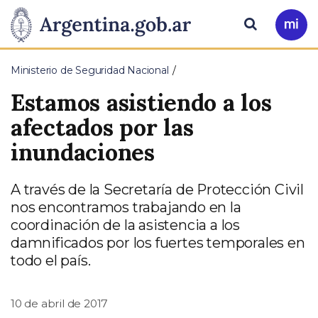
Pasar al contenido principal
Presidencia
Buscar
Ir
a
de
Mi
Ministerio de Seguridad Nacional
Arg
la
Estamos asistiendo a los
Nación
afectados por las
inundaciones
A través de la Secretaría de Protección Civil
nos encontramos trabajando en la
coordinación de la asistencia a los
damnificados por los fuertes temporales en
todo el país.
10 de abril de 2017