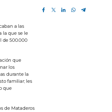
Compartir en Facebook
Compartir en Twitter
Compartir en Linkedin
Compartir en Whatsapp
Compartir en Telegram
caban a las
 la que se le
l de 500.000
gación que
nar los
as durante la
o familiar; les
do que
eños de Mataderos