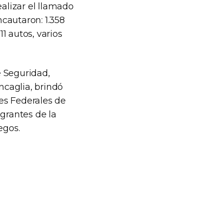
ealizar el llamado
ncautaron: 1.358
11 autos, varios
e Seguridad,
ncaglia, brindó
es Federales de
egrantes de la
egos.