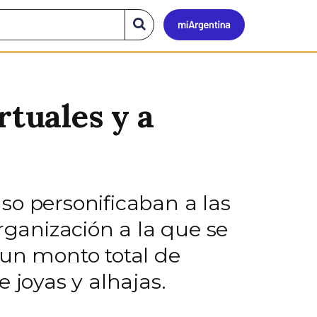
Mi
Buscar
en
el
Argen
sitio
rtuales y a
so personificaban a las
rganización a la que se
 un monto total de
 joyas y alhajas.