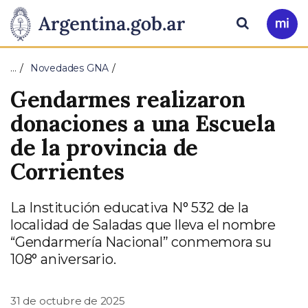
Pasar al contenido principal
Presidencia
Buscar
Ir
a
de
Mi
…
Novedades GNA
Arg
la
Gendarmes realizaron
Nación
donaciones a una Escuela
de la provincia de
Corrientes
La Institución educativa N° 532 de la
localidad de Saladas que lleva el nombre
“Gendarmería Nacional” conmemora su
108° aniversario.
31 de octubre de 2025