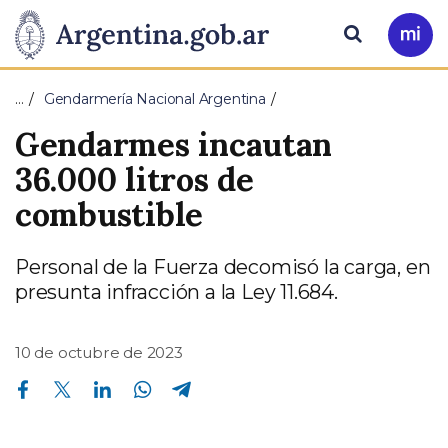
Pasar al contenido principal
Presidencia
Buscar
Ir
a
de
Mi
…
Gendarmería Nacional Argentina
Arg
la
Gendarmes incautan
Nación
36.000 litros de
combustible
Personal de la Fuerza decomisó la carga, en
presunta infracción a la Ley 11.684.
10 de octubre de 2023
Compartir en Facebook
Compartir en Twitter
Compartir en Linkedin
Compartir en Whatsapp
Compartir en Telegram